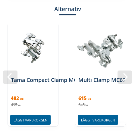
Alternativ
Tama Compact Clamp MC7
Multi Clamp MC67
482
615
KR
KR
495
645
KR
KR
LÄGG I VARUKORGEN
LÄGG I VARUKORGEN