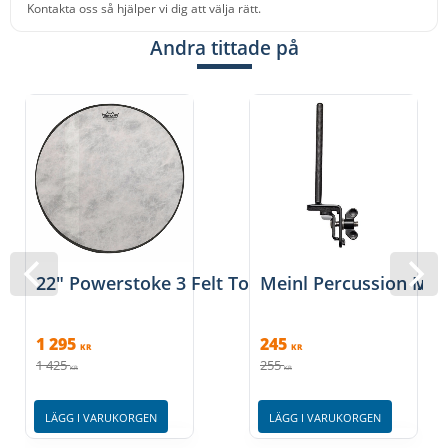
Kontakta oss så hjälper vi dig att välja rätt.
Andra tittade på
22" Powerstoke 3 Felt Tone Fiberskyn, bastru
Meinl Percussion MC-
1 295
245
KR
KR
1 425
255
KR
KR
LÄGG I VARUKORGEN
LÄGG I VARUKORGEN