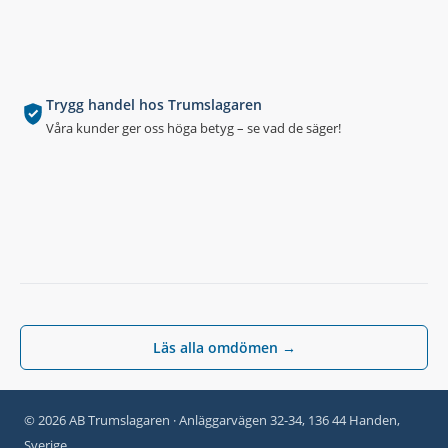
Trygg handel hos Trumslagaren
Våra kunder ger oss höga betyg – se vad de säger!
Läs alla omdömen →
© 2026 AB Trumslagaren · Anläggarvägen 32-34, 136 44 Handen,
Sverige