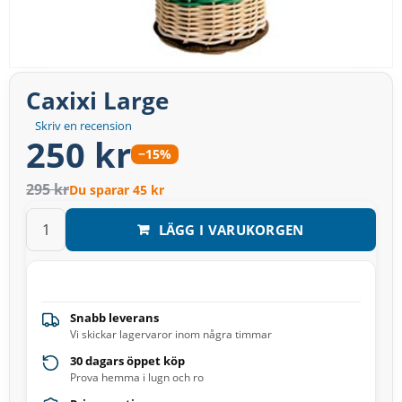
Caxixi Large
Skriv en recension
250 kr
−15%
295 kr
Du sparar 45 kr
LÄGG I VARUKORGEN
Snabb leverans
Vi skickar lagervaror inom några timmar
30 dagars öppet köp
Prova hemma i lugn och ro