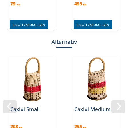
79
495
KR
KR
LÄGG I VARUKORGEN
LÄGG I VARUKORGEN
Alternativ
Caxixi Small
Caxixi Medium
208
255
KR
KR