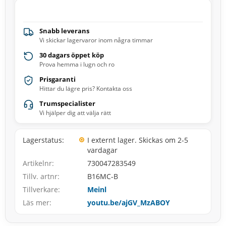
Snabb leverans
Vi skickar lagervaror inom några timmar
30 dagars öppet köp
Prova hemma i lugn och ro
Prisgaranti
Hittar du lägre pris? Kontakta oss
Trumspecialister
Vi hjälper dig att välja rätt
Lagerstatus
I externt lager. Skickas om 2-5
vardagar
Artikelnr
730047283549
Tillv. artnr
B16MC-B
Tillverkare
Meinl
Läs mer
youtu.be/ajGV_MzABOY