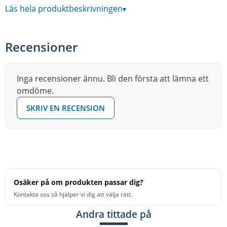
Läs hela produktbeskrivningen
▾
Moderna cymbaler i klassisk handhamrade B20 legering.
Byzance Brilliant har en polerad yta som även påverkar
Recensioner
soundet. B16MC-B har rund attack med kontrollerad
sustain utan bli för vek samt har en varm och fyllig klang
med bra dynamik som gör att du kan kontrollera klang
Inga recensioner ännu. Bli den första att lämna ett
omdöme.
och ljudstyrka med anslaget.
SKRIV EN RECENSION
• Handhamrad B20 Legering - 80% koppar, 20% tenn.
• Brilliant Finish med handsvarvad över och undersida.
Osäker på om produkten passar dig?
Kontakta oss så hjälper vi dig att välja rätt.
• Tillverkade i Meinls turkiska fabrik, kvalitetskontrolleras
Andra tittade på
och efterbehandlade i Meinls tyskland.