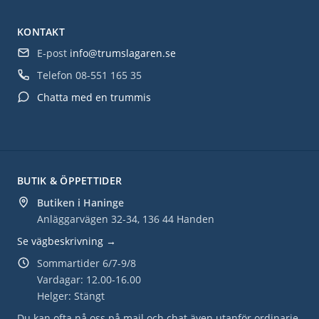
KONTAKT
E-post
info@trumslagaren.se
Telefon
08-551 165 35
Chatta med en trummis
BUTIK & ÖPPETTIDER
Butiken i Haninge
Anläggarvägen 32-34, 136 44 Handen
Se vägbeskrivning →
Sommartider 6/7-9/8
Vardagar: 12.00-16.00
Helger: Stängt
Du kan ofta nå oss på mail och chat även utanför ordinarie