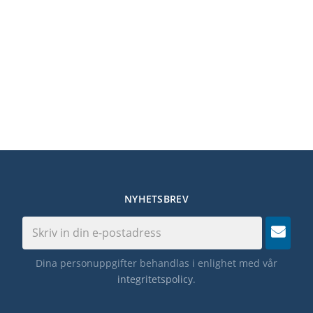
NYHETSBREV
Dina personuppgifter behandlas i enlighet med vår
integritetspolicy
.