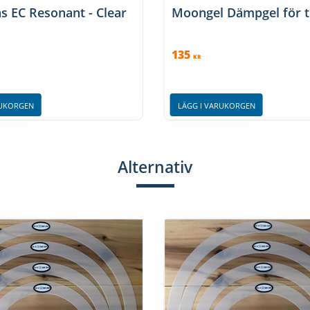
s EC Resonant - Clear
Moongel Dämpgel för 
135
KR
RUKORGEN
LÄGG I VARUKORGEN
Alternativ