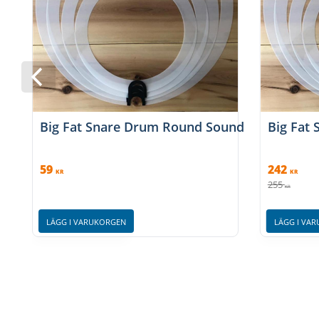
Big Fat Snare Drum Round Sound
Big Fat
59
242
KR
KR
255
KR
LÄGG I VARUKORGEN
LÄGG I VA