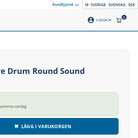
Kundtjänst
SVERIGE
SVENSKA
SEK
0
account_circle
ANTAL PR
LOGGA IN
are Drum Round Sound
 samma vardag
LÄGG I VARUKORGEN