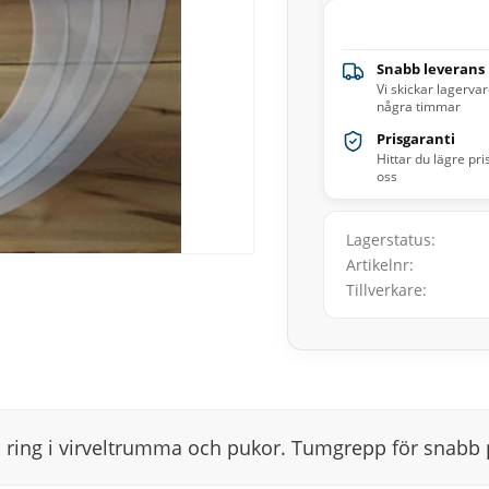
Snabb leverans
Vi skickar lagerva
några timmar
Prisgaranti
Hittar du lägre pri
oss
Lagerstatus
Artikelnr
Tillverkare
 ring i virveltrumma och pukor. Tumgrepp för snabb 