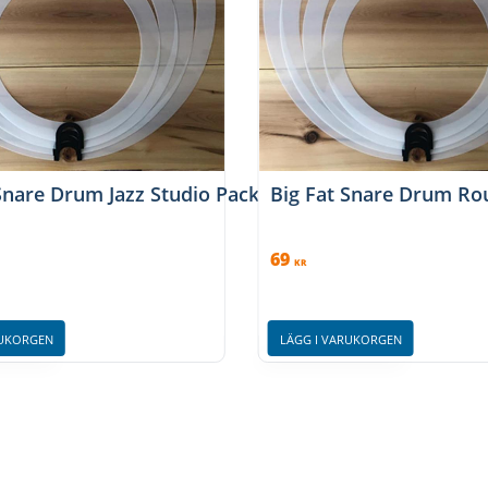
 Snare Drum Jazz Studio Pack Round Sounds 4-pack
Big Fat Snare Drum R
69
KR
RUKORGEN
LÄGG I VARUKORGEN