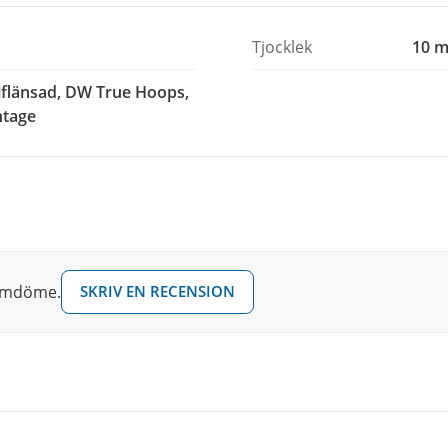
Tjocklek
10 m
elflänsad, DW True Hoops,
ntage
 omdöme.
SKRIV EN RECENSION