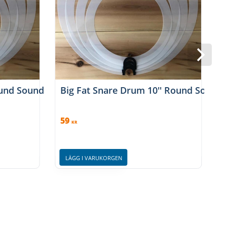
ound Sound
Big Fat Snare Drum 10'' Round Sound
59
KR
LÄGG I VARUKORGEN