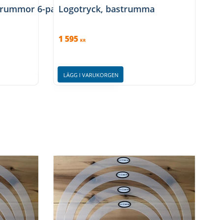
trummor 6-pack
Logotryck, bastrumma
1 595
KR
LÄGG I VARUKORGEN