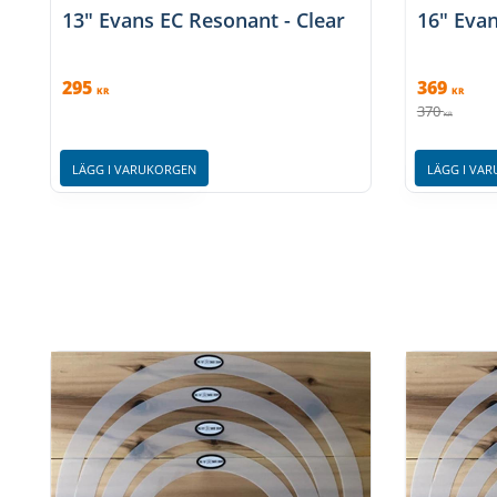
13" Evans EC Resonant - Clear
16" Evan
295
369
KR
KR
370
KR
LÄGG I VARUKORGEN
LÄGG I VA