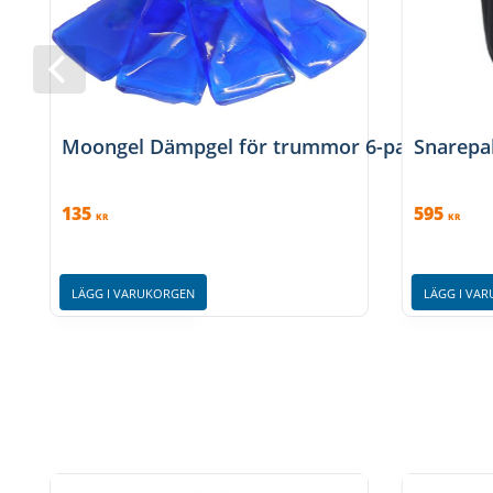
Moongel Dämpgel för trummor 6-pack
Snarepa
135
595
KR
KR
LÄGG I VARUKORGEN
LÄGG I VA