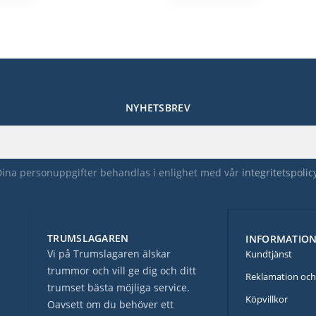
NYHETSBREV
Dina personuppgifter behandlas i enlighet med vår
integritetspolic
TRUMSLAGAREN
INFORMATIO
Vi på Trumslagaren älskar
Kundtjänst
trummor och vill ge dig och ditt
Reklamation och
trumset bästa möjliga service.
Köpvillkor
Oavsett om du behöver ett