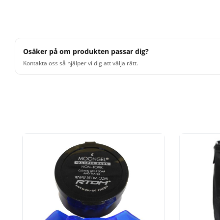
BFSD is compatible with: Triple Flanged Hoops, Die Cas
Cast Hoops, Stick Saver Hoops, Wood Hoops, S-Hoops,
Osäker på om produkten passar dig?
Kontakta oss så hjälper vi dig att välja rätt.