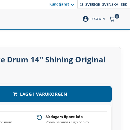
Kundtjänst
SVERIGE
SVENSKA
SEK
0
account_circle
ANTAL PR
LOGGA IN
re Drum 14'' Shining Original
LÄGG I VARUKORGEN
30 dagars öppet köp
ror inom
Prova hemma i lugn och ro