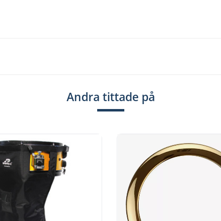
t Hoops, Single Flanged, DW True Hoops, Die
 Vintage Hoops.
Andra tittade på