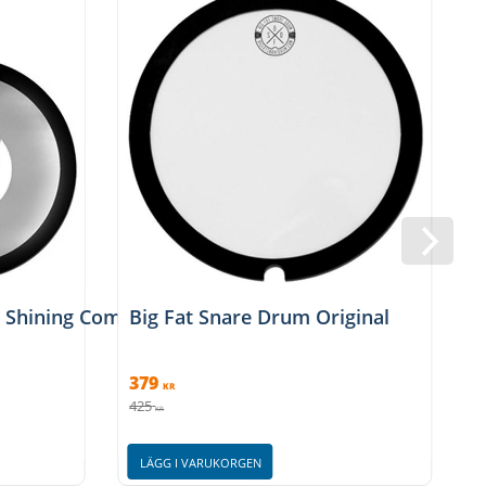
' Shining Combo
Big Fat Snare Drum Original
379
KR
425
KR
LÄGG I VARUKORGEN