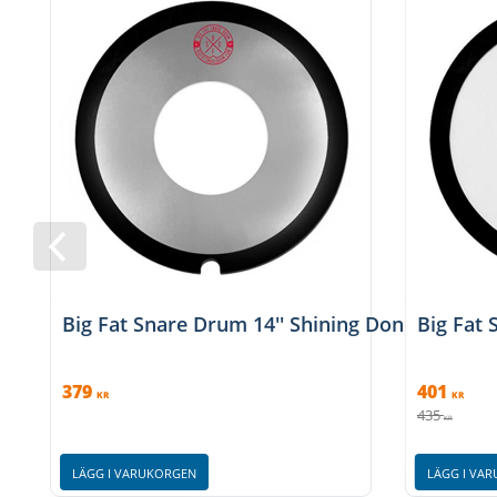
Big Fat Snare Drum 14'' Shining Donut
Big Fat 
379
401
KR
KR
435
KR
LÄGG I VARUKORGEN
LÄGG I VA