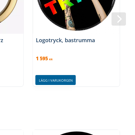
rz
Logotryck, bastrumma
1 595
KR
LÄGG I VARUKORGEN