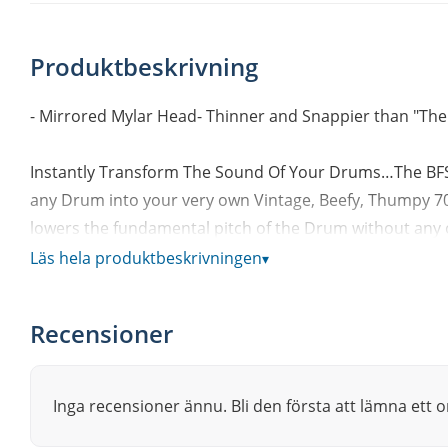
Produktbeskrivning
- Mirrored Mylar Head- Thinner and Snappier than "The O
Instantly Transform The Sound Of Your Drums…The BFSD
any Drum into your very own Vintage, Beefy, Thumpy 7
lowers the fundamental pitch of the Drum without any o
existing Snare or Tom skin, the custom blend of patented
Läs hela produktbeskrivningen
▾
medium to high-pitched tuned Drums and delivers that
we all know & love. Equipped with a thumb cut out for q
Recensioner
balance and stability, the BFSD was designed for the 
than ever to achieve that signature sound with no need
the drummer, by the drummer, make everyone jealous 
Inga recensioner ännu. Bli den första att lämna ett