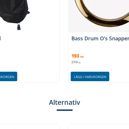
l
Bass Drum O's Snappe
193
KR
210
KR
RUKORGEN
LÄGG I VARUKORGEN
Alternativ