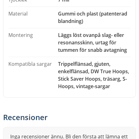
Enkelflänsad sarg (Single Flanged)
Material
Gummi och plast (patenterad
DW True Hoops
blandning)
Stick Saver Hoops
Träsarg (Wood Hoops)
Montering
Läggs löst ovanpå slag- eller
S-Hoops
resonansskinn, urtag för
Vintage-sargar
tummen för snabb avtagning
Kompatibla sargar
Trippelflänsad, gjuten,
För vem
enkelflänsad, DW True Hoops,
Ett bra val om du vill kunna växla mellan en modern, ljus
Stick Saver Hoops, träsarg, S-
virveltrumma och en djup, dämpad vintageton utan att
Hoops, vintage-sargar
skruva om skinnet eller byta trumma. Passar även på
pukor som behöver samma feta, kortare klang.
Recensioner
Inga recensioner ännu. Bli den första att lämna ett