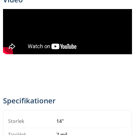
och plast som ligger löst ovanpå skinnet. Resultatet blir
en vintage, tjock och rungande klang som passar dig
som vill få dina mellan- till högstämda trummor att låta
djupare och varmare, snabbt och utan krångel.
Konstruktion och montering
Skivan har ett urtag för tummen så att den snabbt går
att lyfta av och på, samt en gummerad packning som ger
vikt, balans och stabilitet på skinnet. Den är byggd för att
vara enkel att hantera mitt i en spelning eller inspelning.
Kompatibilitet
Specifikationer
BFSD Original Lite fungerar med de vanligaste
sargtyperna på marknaden:
Storlek
14"
Trippelflänsad sarg (Triple Flanged Hoops)
Gjuten sarg (Die Cast Hoops)
Tjocklek
7 mil