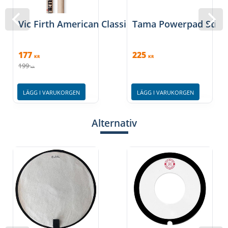
Vic Firth American Classic 5A Nylon
Tama Powerpad Stick 
177
225
KR
KR
199
KR
LÄGG I VARUKORGEN
LÄGG I VARUKORGEN
Alternativ