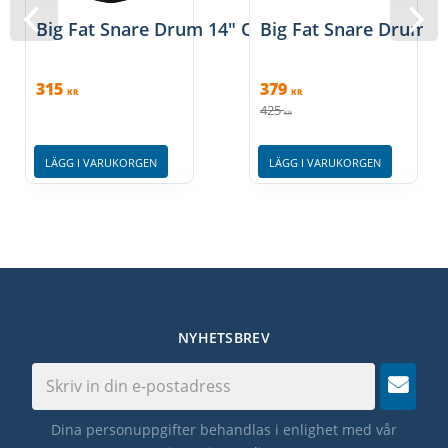
Big Fat Snare Drum 14" Quesadilla
Big Fat Snare Drum S
315
379
KR
KR
425
KR
LÄGG I VARUKORGEN
LÄGG I VARUKORGEN
NYHETSBREV
Dina personuppgifter behandlas i enlighet med vår