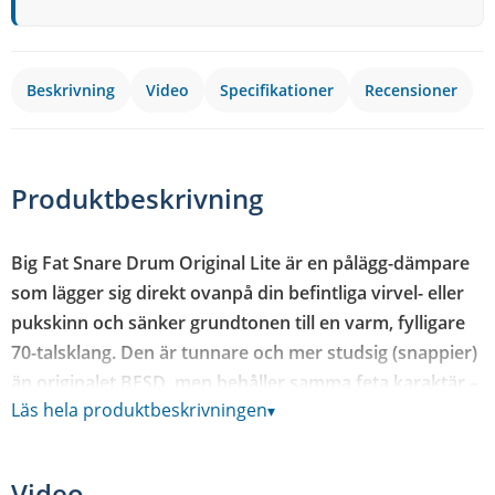
Beskrivning
Video
Specifikationer
Recensioner
Produktbeskrivning
Big Fat Snare Drum Original Lite är en pålägg-dämpare
som lägger sig direkt ovanpå din befintliga virvel- eller
pukskinn och sänker grundtonen till en varm, fylligare
70-talsklang. Den är tunnare och mer studsig (snappier)
än originalet BFSD, men behåller samma feta karaktär –
Läs hela produktbeskrivningen
▾
utan att du behöver stämma om eller släpa med extra
trummor.
Tekniken bygger på en patenterad blandning av gummi
Video