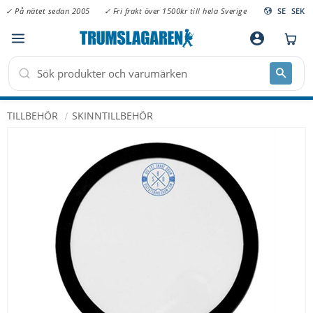
✓ På nätet sedan 2005
✓ Fri frakt över 1500kr till hela Sverige
SE
SEK
Meny
account_circle
TILLBEHÖR
SKINNTILLBEHÖR