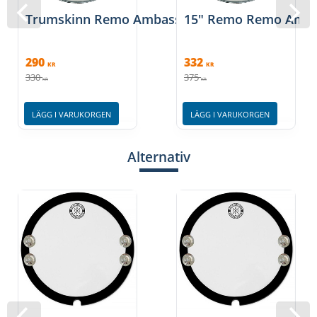
Trumskinn Remo Ambassador Coated 13"
15" Remo Remo Amba
290
332
KR
KR
330
375
KR
KR
LÄGG I VARUKORGEN
LÄGG I VARUKORGEN
Alternativ