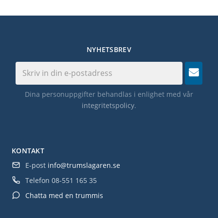
NYHETSBREV
Dina personuppgifter behandlas i enlighet med vår
integritetspolicy
.
KONTAKT
E-post
info@trumslagaren.se
Telefon
08-551 165 35
Chatta med en trummis