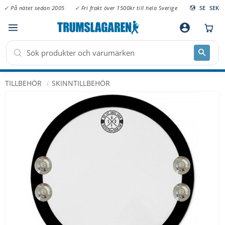
✓ På nätet sedan 2005
✓ Fri frakt över 1500kr till hela Sverige
SE
SEK
Meny
account_circle
TILLBEHÖR
SKINNTILLBEHÖR