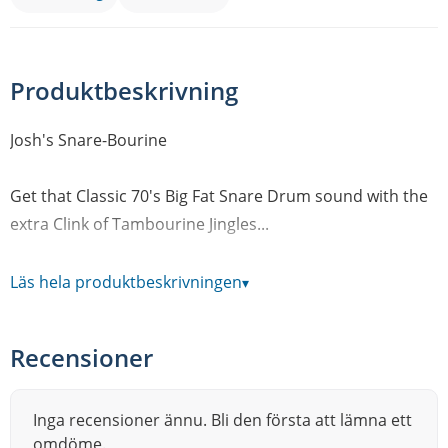
Produktbeskrivning
Josh's Snare-Bourine
Get that Classic 70's Big Fat Snare Drum sound with the
extra Clink of Tambourine Jingles...
Instantly Transform The Sound Of Your Drums…
Läs hela produktbeskrivningen
▾
The BFSD was engineered to effortlessly transform any
Drum into your very own Vintage, Beefy, Thumpy 70’s-
Recensioner
inspired BIG FAT SNARE DRUM. BFSD lowers the
fundamental pitch of the Drum without any of the
hassle. Simply placed on top of your existing Snare or
Inga recensioner ännu. Bli den första att lämna ett
omdöme.