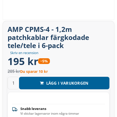
AMP CPMS-4 - 1,2m
patchkablar färgkodade
tele/tele i 6-pack
Skriv en recension
195 kr
−5%
205 kr
Du sparar 10 kr
LÄGG I VARUKORGEN
Snabb leverans
Vi skickar lagervaror inom några timmar