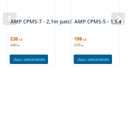
AMP CPMS-7 - 2,1m patchkablar färgkodade tele/
AMP CPMS-5 - 1,5m pat
230
199
KR
KR
240
210
KR
KR
LÄGG I VARUKORGEN
LÄGG I VARUKORGEN