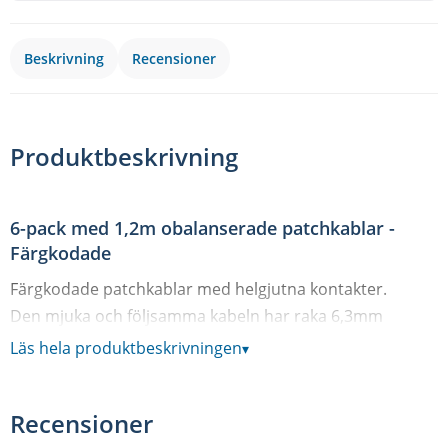
Beskrivning
Recensioner
Produktbeskrivning
6-pack med 1,2m obalanserade patchkablar -
Färgkodade
Färgkodade patchkablar med helgjutna kontakter.
Den mjuka och följsamma kabeln har raka 6,3mm
monotele i båda ändar.
Läs hela produktbeskrivningen
▾
Säljes i 6-pack med 1st svart, 1st röd, 1st gul, 1st vit, 1st
grön och 1st blå kabel.
Recensioner
Specifikationer CPMS-4: