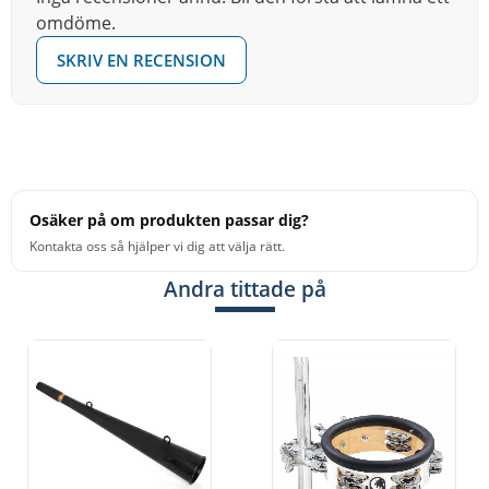
flexibelt taktinstrument som kan variera uttrycket utan
omdöme.
att du byter klubba eller instrument.
SKRIV EN RECENSION
För vem
Klockan passar dig som spelar i afrikansk
perkussionstradition, i ensemble eller orkester och vill
ha ett tydligt, bärande taktinstrument med möjlighet till
dynamiska variationer mellan öppna och stängda toner.
Osäker på om produkten passar dig?
Kontakta oss så hjälper vi dig att välja rätt.
Andra tittade på