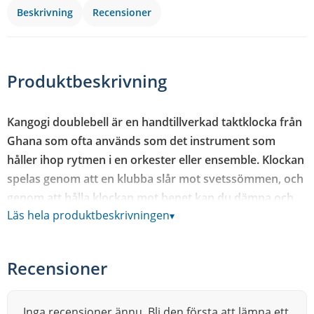
Beskrivning
Recensioner
Produktbeskrivning
Kangogi doublebell är en handtillverkad taktklocka från
Ghana som ofta används som det instrument som
håller ihop rytmen i en orkester eller ensemble. Klockan
spelas genom att en klubba slår mot svetssömmen, och
genom att hålla klockan mot benet kan du dämpa och
Läs hela produktbeskrivningen
▾
forma tonen efter behov.
Tekniken ger dig en rad olika klanger ur samma
instrument: öppna, ringande toner när klockan får
Recensioner
svänga fritt, och stängda, dämpade toner när du trycker
den mot benet. Det gör Kangogi doublebell till ett
Inga recensioner ännu. Bli den första att lämna ett