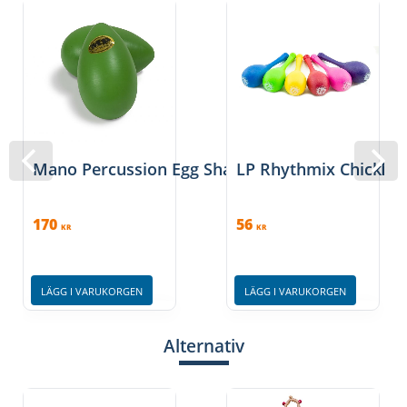
Mano Percussion Egg Shaker Wood Grön - MP-
LP Rhythmix Chickitas
170
56
KR
KR
LÄGG I VARUKORGEN
LÄGG I VARUKORGEN
Alternativ