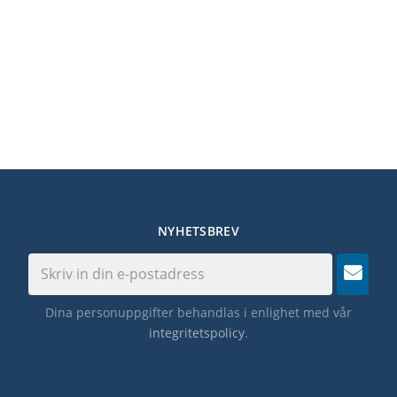
NYHETSBREV
Dina personuppgifter behandlas i enlighet med vår
integritetspolicy
.