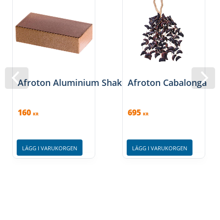
Afroton Aluminium Shaker – Large
Afroton Cabalonga Nu
160
695
KR
KR
LÄGG I VARUKORGEN
LÄGG I VARUKORGEN