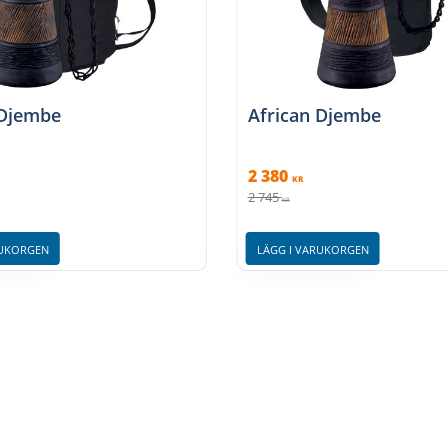
 Djembe
African Djembe
2 380
KR
2 745
KR
RUKORGEN
LÄGG I VARUKORGEN