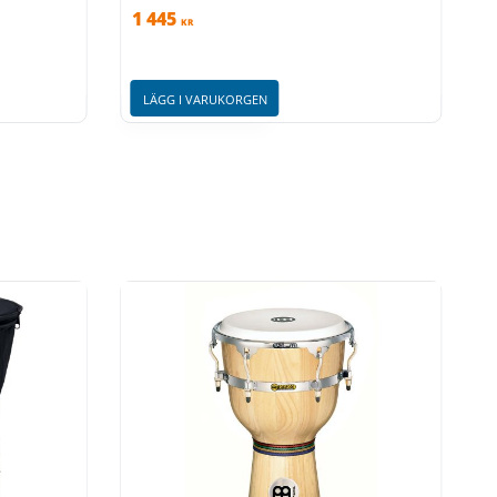
1 445
KR
LÄGG I VARUKORGEN