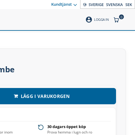
Kundtjänst
SVERIGE
SVENSKA
SEK
0
account_circle
ANTAL PR
LOGGA IN
embe
LÄGG I VARUKORGEN
30 dagars öppet köp
ror inom
Prova hemma i lugn och ro