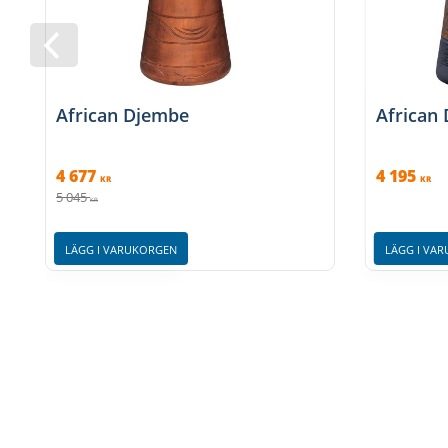
African Djembe
African
4 677
4 195
KR
KR
5 045
KR
LÄGG I VARUKORGEN
LÄGG I VA