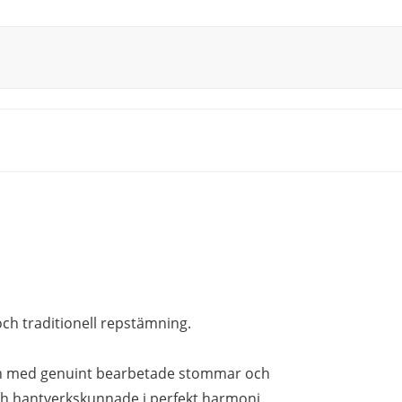
och traditionell repstämning.
gn med genuint bearbetade stommar och
och hantverkskunnade i perfekt harmoni.