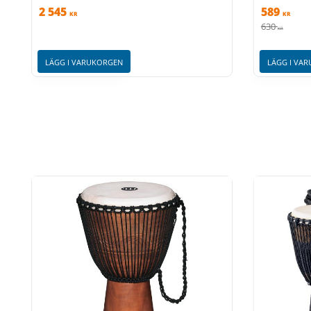
2 545
589
KR
KR
630
KR
LÄGG I VARUKORGEN
LÄGG I VA