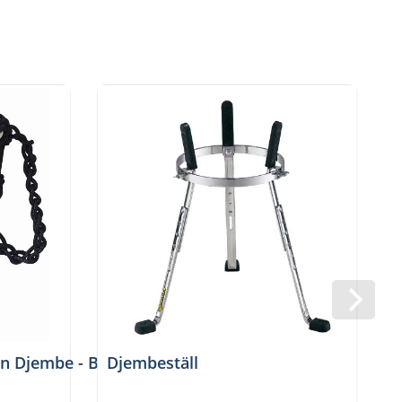
an Djembe - Barnmodell, Svart
Djembeställ