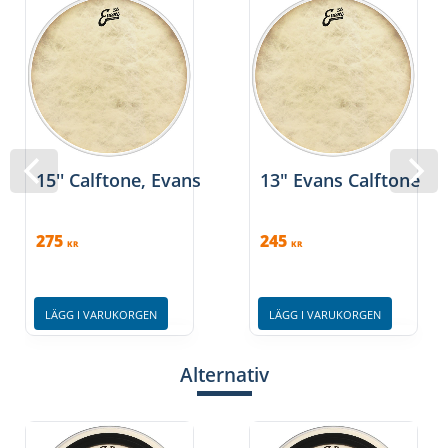
15'' Calftone, Evans
13" Evans Calftone
275
245
KR
KR
LÄGG I VARUKORGEN
LÄGG I VARUKORGEN
Alternativ