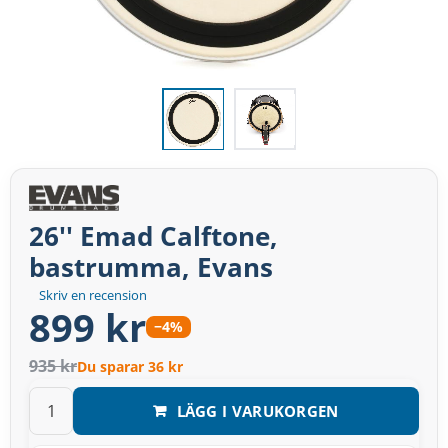
26'' Emad Calftone,
bastrumma, Evans
Skriv en recension
899 kr
−4%
935 kr
Du sparar 36 kr
LÄGG I VARUKORGEN