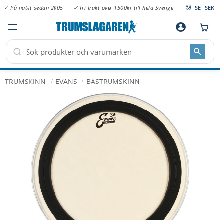
✓ På nätet sedan 2005
✓ Fri frakt över 1500kr till hela Sverige
SE
SEK
Meny
account_circle
TRUMSKINN
EVANS
BASTRUMSKINN