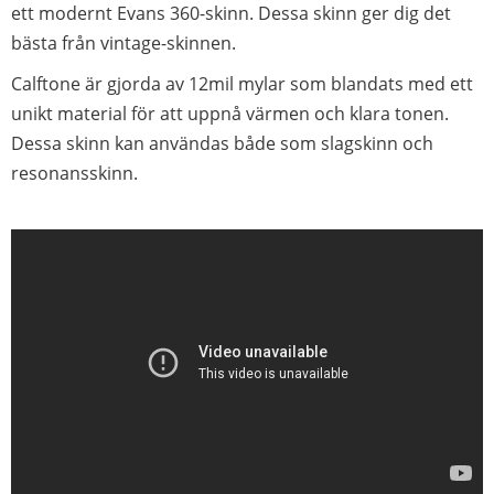
ett modernt Evans 360-skinn. Dessa skinn ger dig det
bästa från vintage-skinnen.
Calftone är gjorda av 12mil mylar som blandats med ett
unikt material för att uppnå värmen och klara tonen.
Dessa skinn kan användas både som slagskinn och
resonansskinn.