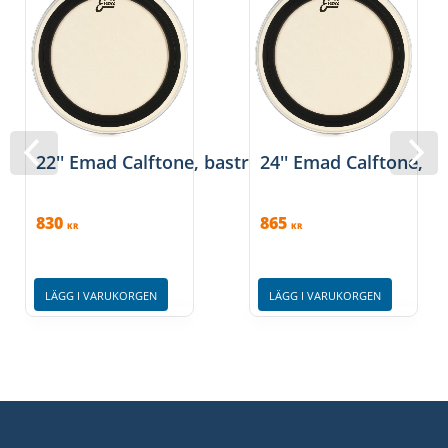
22'' Emad Calftone, bastrumma, Evans
24'' Emad Calftone, 
830
865
KR
KR
LÄGG I VARUKORGEN
LÄGG I VARUKORGEN