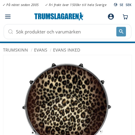
✓ På nätet sedan 2005
✓ Fri frakt över 1500kr till hela Sverige
SE
SEK
Meny
account_circle
TRUMSKINN
EVANS
EVANS INKED