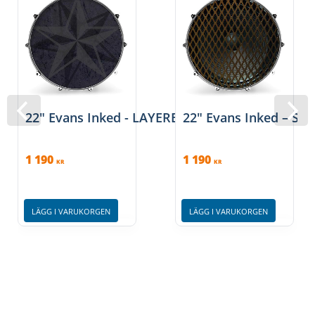
22" Evans Inked - LAYERED STARS
22" Evans Inked – SP
1 190
1 190
KR
KR
LÄGG I VARUKORGEN
LÄGG I VARUKORGEN