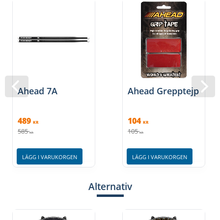
Ahead 7A
Ahead Grepptejp
489
104
KR
KR
585
105
KR
KR
LÄGG I VARUKORGEN
LÄGG I VARUKORGEN
Alternativ