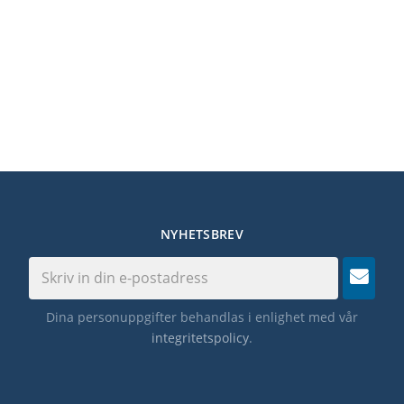
NYHETSBREV
Dina personuppgifter behandlas i enlighet med vår
integritetspolicy
.