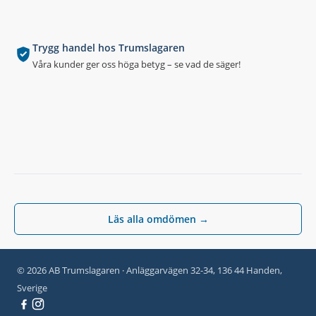
Trygg handel hos Trumslagaren
Våra kunder ger oss höga betyg – se vad de säger!
Läs alla omdömen →
© 2026 AB Trumslagaren · Anläggarvägen 32-34, 136 44 Handen,
Sverige