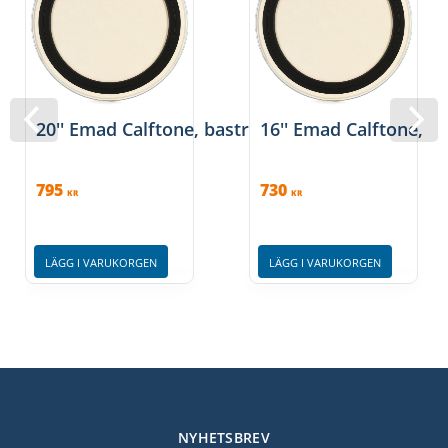
20'' Emad Calftone, bastrumma, Evans
16'' Emad Calftone, 
795
730
KR
KR
LÄGG I VARUKORGEN
LÄGG I VARUKORGEN
NYHETSBREV