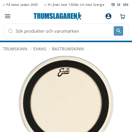
✓ På nätet sedan 2005
✓ Fri frakt över 1500kr till hela Sverige
SE
SEK
Meny
account_circle
TRUMSKINN
EVANS
BASTRUMSKINN