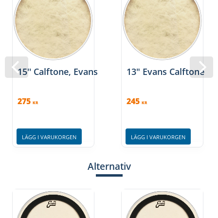
15'' Calftone, Evans
13" Evans Calftone
275
245
KR
KR
LÄGG I VARUKORGEN
LÄGG I VARUKORGEN
Alternativ