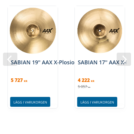
SABIAN 19'' AAX X-Plosion Fast Crash
SABIAN 17'' AAX X-Plos
5 727
4 222
KR
KR
5 057
KR
LÄGG I VARUKORGEN
LÄGG I VARUKORGEN