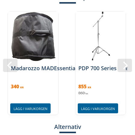
Madarozzo MADEssential trumväskor/softcase
PDP 700 Series
340
855
KR
KR
860
KR
LÄGG I VARUKORGEN
LÄGG I VARUKORGEN
Alternativ