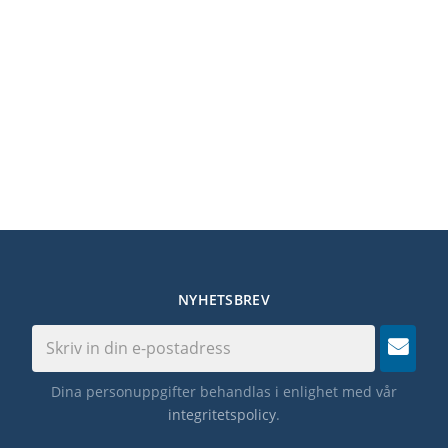
NYHETSBREV
Dina personuppgifter behandlas i enlighet med vår
integritetspolicy
.