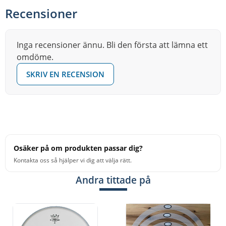
musikaliska handtillverkade cymbaler av högsta klass.
Recensioner
Inga recensioner ännu. Bli den första att lämna ett
Legering:
CuSn20 / 602-Bronze
omdöme.
Användningsområden:
Väldigt mångsidiga cymbaler
SKRIV EN RECENSION
lämpliga både för inspelning och livesammanhang i de
flesta musikgenres, oerhört dynamiska.
Sound:
Musikaliskt, djupt, varmt, mörkt, fylligt ljud.
✅ Low To Loud
Osäker på om produkten passar dig?
✅ Tjocklek: medium
volym
Kontakta oss så hjälper vi dig att välja rätt.
✅ Washy
✅ Soft anslagsljud
Andra tittade på
intensitet
✅ Lång chick-
✅ Livfull klocka
ljud