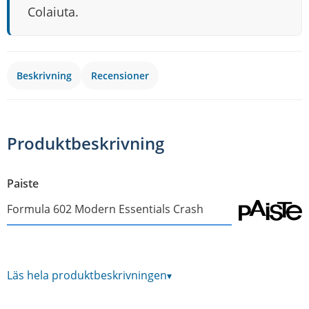
Colaiuta.
Beskrivning
Recensioner
Produktbeskrivning
Paiste
Formula 602 Modern Essentials Crash
En modern nytolkning på den klassiska 602-serien. 602-
Läs hela produktbeskrivningen
▾
serien Modern Essentials är framtagen i samarbete med
Vinnie Colaiuta och erbjuder inspirerande och