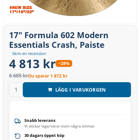
17" Formula 602 Modern
Essentials Crash, Paiste
Skriv en recension
4 813 kr
−28%
6 685 kr
Du sparar 1 872 kr
LÄGG I VARUKORGEN
Snabb leverans
Vi skickar lagervaror inom några timmar
30 dagars öppet köp