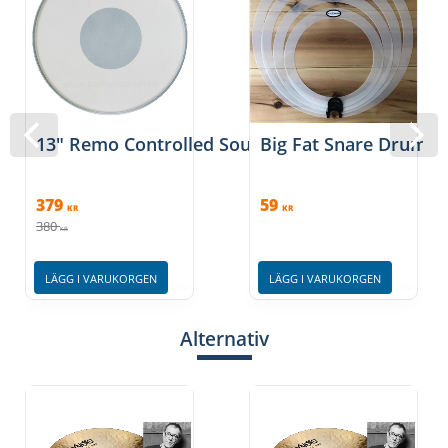
Kantljud
13" Remo Controlled Sound - Coated
Big Fat Snare Drum 1
379
59
Virvelljud
KR
KR
380
KR
LÄGG I VARUKORGEN
LÄGG I VARUKORGEN
Alternativ