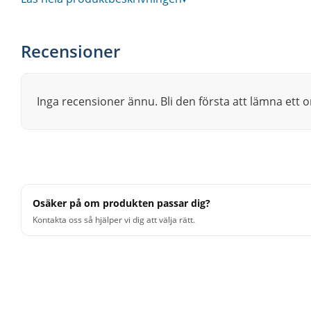
ytterligare styrsel så trumman både blir mera lättstäm
livslängden på dina trumstockar..
Recensioner
Specifikationer:
Diameter:
14"
Inga recensioner ännu. Bli den första att lämna ett
Djup:
6,5"
Stomme:
Björk/Valnöt (Birch/Walnut)
Tjocklek:
6,85mm
Antal lager
: 7st
Finish:
Natural Gloss
Osäker på om produkten passar dig?
Sargar:
Sonic Saver Hoops
Kontakta oss så hjälper vi dig att välja rätt.
Antal stämskruvar:
10st/sida
Sejarmekanik:
Cylinder-Drive Strainer
Finish Hardware:
Krom
Bearing Edge:
Rundad 45°
Slagskinn:
Remo Coated Ambassador