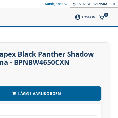
Kundtjänst
SVERIGE
SVENSKA
SEK
0
account_circle
ANTAL PR
LOGGA IN
 Mapex Black Panther Shadow
mma - BPNBW4650CXN
LÄGG I VARUKORGEN