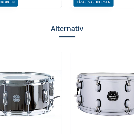
RUKORGEN
LÄGG I VARUKORGEN
Alternativ
 från Mapex!
 olika karaktär där Mapex gått ifrån det
r man istället för att göra x antal modeller
 finns i dom vanligaste diametrarna & djupen
trumma vara unik.
 material där Mapex letat upp den ultimata
 perfekta sargarna för att skapa en unik &
senal så du är rustad för alla tänkbara
å in Mapex Black Panter, här finns allt du