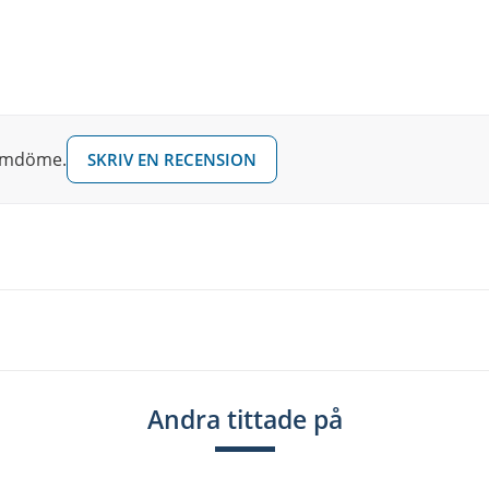
d & håller stämningen längre samt förlänger
 omdöme.
SKRIV EN RECENSION
Andra tittade på