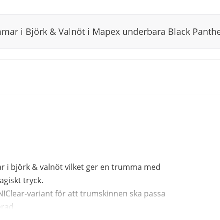
ar i Björk & Valnöt i Mapex underbara Black Panthe
 i björk & valnöt vilket ger en trumma med
giskt tryck.
IClear-variant för att trumskinnen ska passa
rad.
kant för ett behagligt rimshot, för