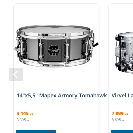
Sejarskinn:
Remo Ambassador Snare
Sejarmatta:
20st strängar
14"x5,5" Mapex Armory Tomahawk - Svartplä
Virvel L
3 145
7 899
KR
KR
3 395
8 695
KR
KR