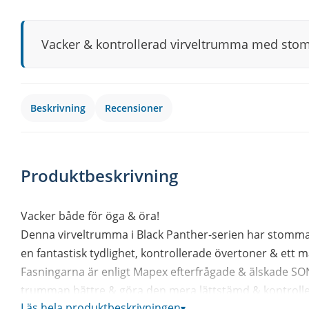
Vacker & kontrollerad virveltrumma med stomm
Beskrivning
Recensioner
Produktbeskrivning
Vacker både för öga & öra!
Denna virveltrumma i Black Panther-serien har stommar
en fantastisk tydlighet, kontrollerade övertoner & ett ma
Fasningarna är enligt Mapex efterfrågade & älskade SON
trumman bättre & göra den mera lättstämd & kontrolle
Läs hela produktbeskrivningen
▾
Stämsargarna är Sonic Saver Hoops som har en inåtböjd 