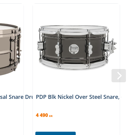
rsal Snare Drum
PDP Blk Nickel Over Steel Snare, 6.5x13
4 490
1
KR
1