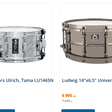
terad
ars Ulrich, Tama LU1465N
Ludwig 14"x6.5" Unive
6 995
KR
7 295
KR