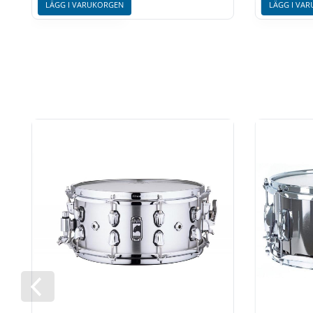
LÄGG I VARUKORGEN
LÄGG I VA
Black Panther - Klassisk, storsäljande toppserie
Black Panther är en serie med virveltrummor av otroligt
traditionella tänket när det gäller att skapa en serie. Dä
med stommar i dom vanligaste materialen där samtliga
så har man här skapat något nytt där man låter varje 
Black Panther-serien finns i en rad otroligt intressanta
storleken för just det materialet & toppat det med dom
underbar virveltrumma.
Letar du efter några virvlar för att bygga en komplett ar
musikaliska äventyr du kan tänkas ställas inför? Kolla d
behöver!