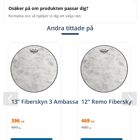
Osäker på om produkten passar dig?
Kontakta oss så hjälper vi dig att välja rätt.
Andra tittade på
13” Fiberskyn 3 Ambassador, Remo
12" Remo Fiberskyn 
396
469
KR
KR
495
480
KR
KR