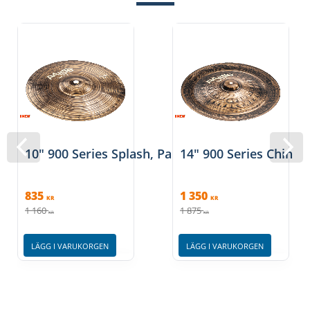
10" 900 Series Splash, Paiste
14" 900 Series China, 
835
1 350
KR
KR
1 160
1 875
KR
KR
LÄGG I VARUKORGEN
LÄGG I VARUKORGEN