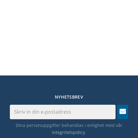
NYHETSBREV
Dina personuppgifter behandlas i enlighet med vår
integritetspolicy
.