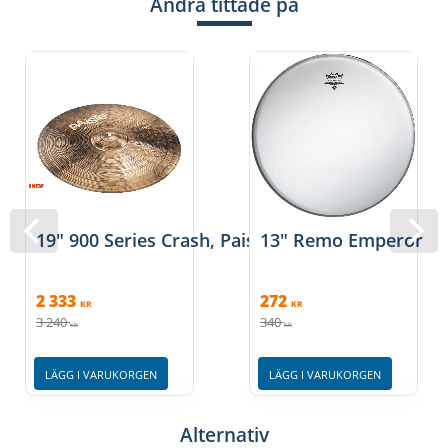
Andra tittade på
19" 900 Series Crash, Paiste
13" Remo Emperor - 
2 333
272
KR
KR
3 240
340
KR
KR
LÄGG I VARUKORGEN
LÄGG I VARUKORGEN
Alternativ