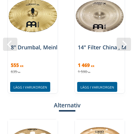
8" Drumbal, Meinl
14" Filter China , Mein
555
1 469
KR
KR
635
1 590
KR
KR
LÄGG I VARUKORGEN
LÄGG I VARUKORGEN
Alternativ