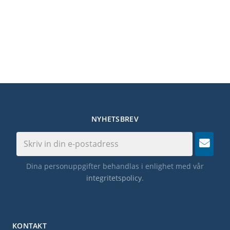
NYHETSBREV
Dina personuppgifter behandlas i enlighet med vår
integritetspolicy
.
KONTAKT