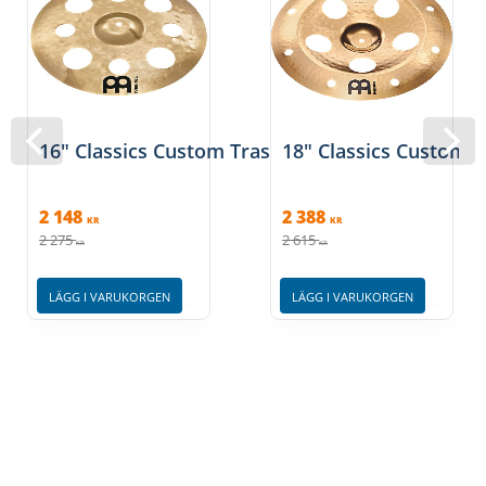
16" Classics Custom Trash Crash
18" Classics Custom T
2 148
2 388
KR
KR
2 275
2 615
KR
KR
LÄGG I VARUKORGEN
LÄGG I VARUKORGEN