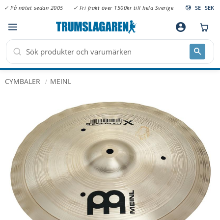
✓ På nätet sedan 2005
✓ Fri frakt över 1500kr till hela Sverige
SE
SEK
Meny
account_circle
CYMBALER
MEINL