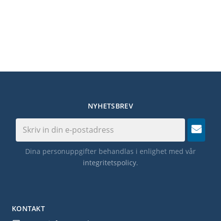
NYHETSBREV
Dina personuppgifter behandlas i enlighet med vår
integritetspolicy
.
KONTAKT