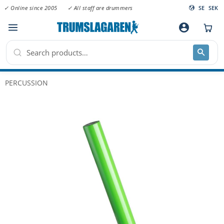
✓ Online since 2005
✓ All staff are drummers
SE
SEK
Menu
account_circle
PERCUSSION