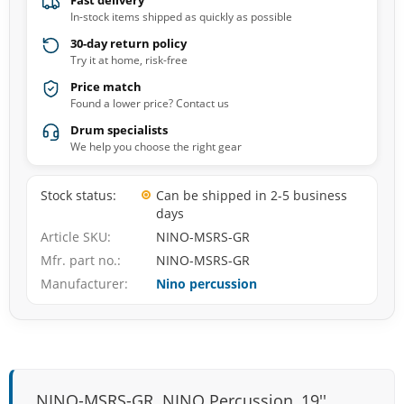
Fast delivery
In-stock items shipped as quickly as possible
30-day return policy
Try it at home, risk-free
Price match
Found a lower price? Contact us
Drum specialists
We help you choose the right gear
Stock status
Can be shipped in 2-5 business
days
Article SKU
NINO-MSRS-GR
Mfr. part no.
NINO-MSRS-GR
Manufacturer
Nino percussion
NINO-MSRS-GR. NINO Percussion, 19''