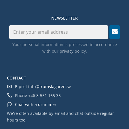
rött
NEWSLETTER
Specifikationer:
• Längd: 19".
• Material syntetiskt skal.
• Hållbar syntetisk konstruktion.
Your personal information is processed in accordance
with our
privacy policy
.
• Barnvänlig storlek och vikt.
• Autentisk regnljudseffekt.
• Färg: grön.
CONTACT
E-post
info@trumslagaren.se
Phone
+46 8-551 165 35
Chat with a drummer
We're often available by email and chat outside regular
hours too.