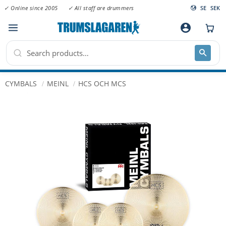
✓ Online since 2005
✓ All staff are drummers
SE
SEK
Menu
account_circle
CYMBALS
MEINL
HCS OCH MCS