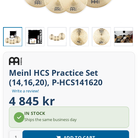
Meinl HCS Practice Set
(14,16,20), P-HCS141620
Write a review!
4 845 kr
IN STOCK
Ships the same business day
ADD TO CART