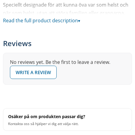
Speciellt designade för att kunna öva var som helst och
när som helst, utan att störa familjen eller grannarna.
Read the full product description
▾
Dessa cymbaler är gjorda av samma mässingslegering
som de vanliga HCS cymbalerna och är fyllda av små hål
som tar bort volymen från cymbalen. Det unika
Reviews
hålmönstret, designat av Meinl, tillför autentisk känsla
och cymballjud, men med en mycket lägre volym än
vanliga cymbaler.
No reviews yet. Be the first to leave a review.
WRITE A REVIEW
• Övningscymbaler med låg volym.
• Tillverkad av HCS mässingslegering, MS63 Alloy
• Shaping Pressure Point Technology.
• Unikt hålmönster för autentiskt ljud.
• Tonhöjd: Hög-Mellan.
Osäker på om produkten passar dig?
• Sustain: Kort.
Kontakta oss så hjälper vi dig att välja rätt.
• Volym: Låg.
• Karaktär: Lågvolym,torr, komplex.