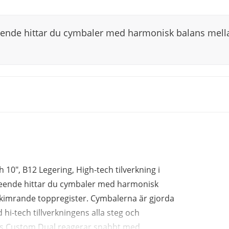
eende hittar du cymbaler med harmonisk balans mell
10", B12 Legering, High-tech tilverkning i
tseende hittar du cymbaler med harmonisk
kimrande toppregister. Cymbalerna är gjorda
i-tech tillverkningens alla steg och
ics Custom Dual reagerar snabbt med