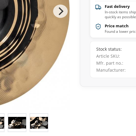
Fast delivery
In-stock items shi
quickly as possible
Price match
Found a lower pric
Stock status
Article SKU
Mfr. part no.
Manufacturer