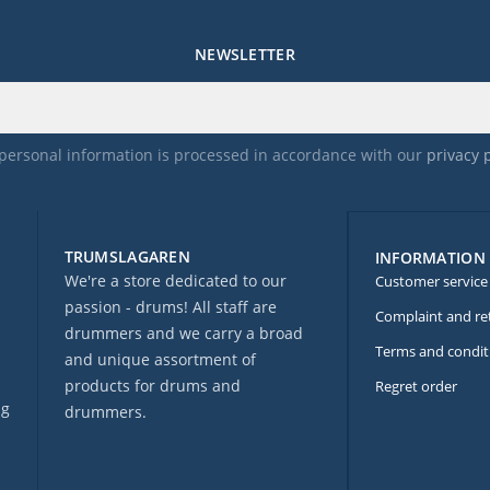
NEWSLETTER
personal information is processed in accordance with our
privacy 
TRUMSLAGAREN
INFORMATION
We're a store dedicated to our
Customer service
passion - drums! All staff are
Complaint and re
drummers and we carry a broad
Terms and condit
and unique assortment of
products for drums and
Regret order
ng
drummers.