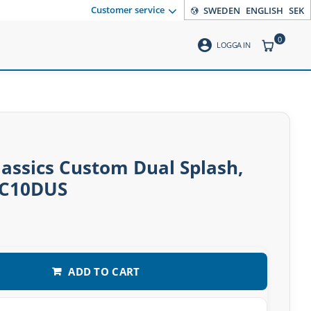
Customer service
SWEDEN
ENGLISH
SEK
0
account_circle
ITEMS CO
LOGGA IN
lassics Custom Dual Splash,
CC10DUS
ADD TO CART