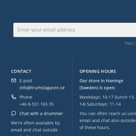
Your 
CONTACT
OPENING HOURS
E-post
Our store in Haninge
info@trumslagaren.se
(Sweden) is open:
Phone
Weekdays: 10-17 (lunch 13-
+46 8-551 165 35
14) Saturdays: 11-14
Chat with a drummer
You can often reach us usi
email and chat also outside
We're often available by
of these hours.
email and chat outside