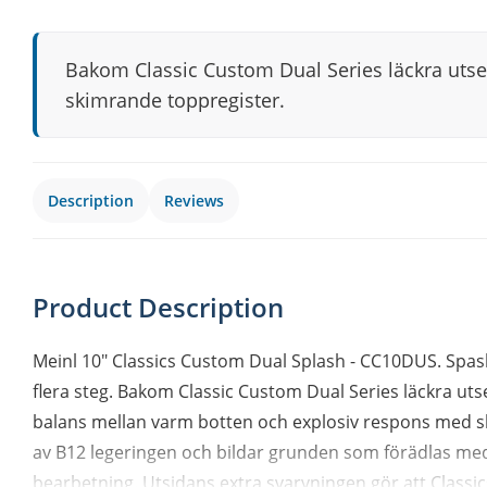
Bakom Classic Custom Dual Series läckra uts
skimrande toppregister.
Description
Reviews
Product Description
Meinl 10" Classics Custom Dual Splash - CC10DUS. Spash 
flera steg. Bakom Classic Custom Dual Series läckra u
balans mellan varm botten och explosiv respons med s
av B12 legeringen och bildar grunden som förädlas med h
bearbetning. Utsidans extra svarvningen gör att Class